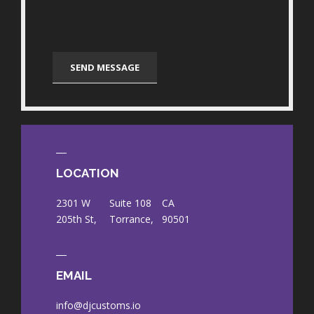
LOCATION
2301 W
Suite 108
CA
205th St,
Torrance,
90501
EMAIL
info@djcustoms.io