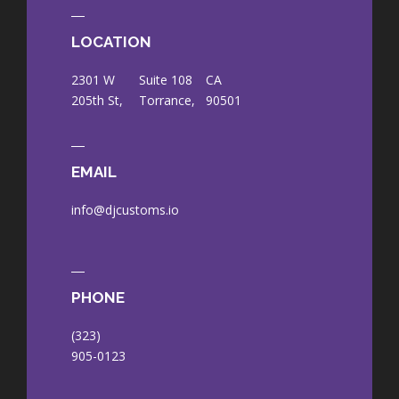
LOCATION
2301 W
Suite 108
CA
205th St,
Torrance,
90501
EMAIL
info@djcustoms.io
PHONE
(323)
905-0123