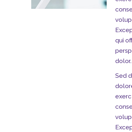
conseq
volup
Excep
qui of
persp
dolor.
Sed d
dolor
exerc
conseq
volup
Excep