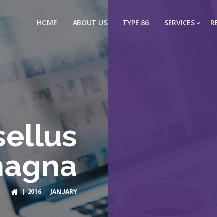
HOME
ABOUT US
TYPE 86
SERVICES
R
ellus
magna
|
2016
| JANUARY