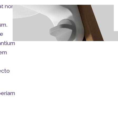
at non
um.
te
antium
rem
ecto
periam
e