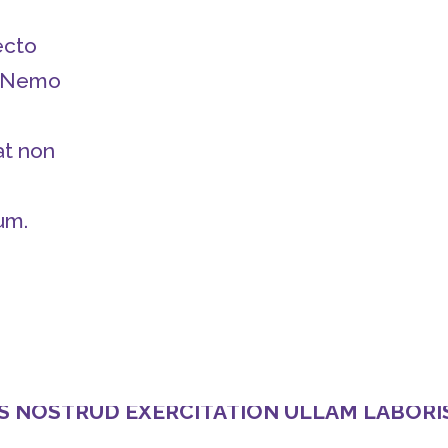
ecto
o. Nemo
at non
um.
IS NOSTRUD EXERCITATION ULLAM LABORI